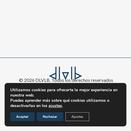
© 2026 DLVLB. Todos los derechos reservados
L
T
Utilizamos cookies para ofrecerte la mejor experiencia en
i
w
nuestra web.
Puedes aprender más sobre qué cookies utilizamos o
Política de cookies
Aviso legal
Política de privacidad
n
i
desactivarlas en los
ajustes
.
k
t
Aceptar
Rechazar
Ajustes
e
t