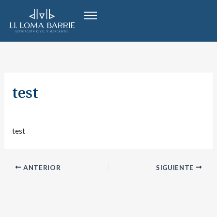
Ir
al
contenido
test
Por
admin
/
marzo 29, 2026
test
ANTERIOR
SIGUIENTE